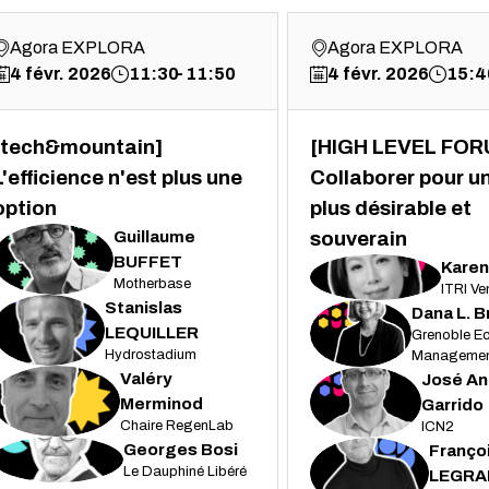
Agora EXPLORA
Agora EXPLORA
4 févr. 2026
11:30
11:50
4 févr. 2026
15:4
[tech&mountain]
[HIGH LEVEL FOR
L'efficience n'est plus une
Collaborer pour un
option
plus désirable et
Guillaume
souverain
GB
BUFFET
Karen
KY
Motherbase
ITRI Ve
Stanislas
Dana
L. 
SL
DLB
LEQUILLER
Grenoble Ec
Hydrostadium
Managemen
Valéry
José An
VM
JAG
Merminod
Garrido
Chaire RegenLab
ICN2
Georges
Bosi
Franço
GB
FL
Le Dauphiné Libéré
LEGRA