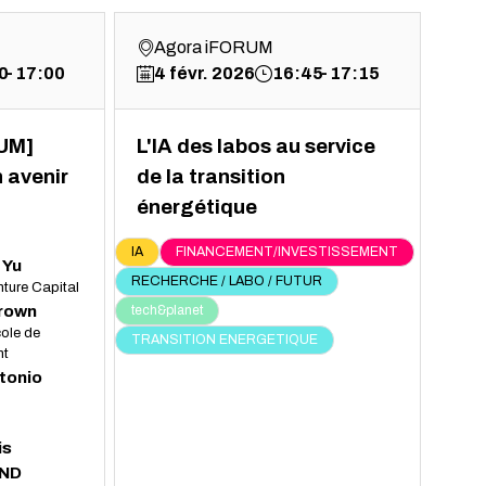
Agora iFORUM
0
17:00
4 févr. 2026
16:45
17:15
UM]
L'IA des labos au service
 avenir
de la transition
énergétique
IA
FINANCEMENT/INVESTISSEMENT
Yu
RECHERCHE / LABO / FUTUR
nture Capital
Brown
tech&planet
ole de
TRANSITION ENERGETIQUE
t
tonio
is
ND