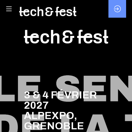
3 & 4 FÉVRIER
2027
ALPEXPO,
GRENOBLE