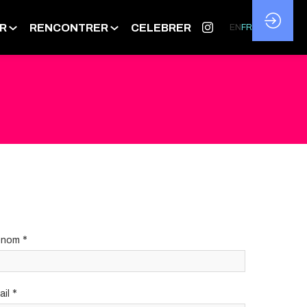
R
RENCONTRER
CELEBRER
EN
FR
*
énom
*
ail