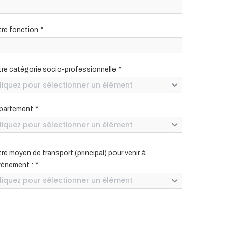
*
tre fonction
*
tre catégorie socio-professionnelle
liquez pour sélectionner un élément
*
partement
liquez pour sélectionner un élément
re moyen de transport (principal) pour venir à
*
vénement :
liquez pour sélectionner un élément