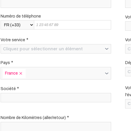
Numéro de téléphone
Vo
*
Votre service
Vo
Cliquez pour sélectionner un élément
C
*
Pays
Dé
C
France
*
Vot
Société
l'é
C
*
Nombre de Kilomètres (aller/retour)