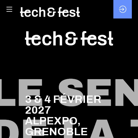
3 & 4 FÉVRIER
2027
ALPEXPO,
GRENOBLE