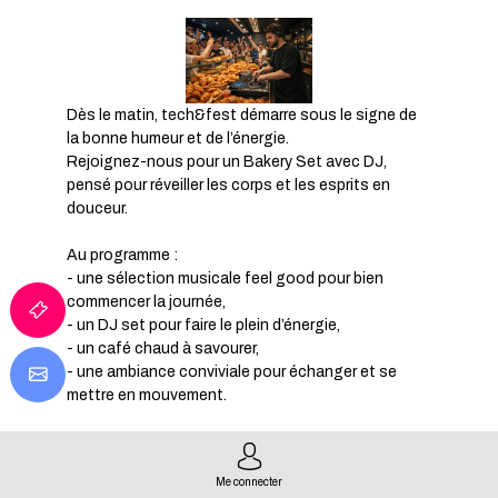
Dès le matin, tech&fest démarre sous le signe de
la bonne humeur et de l’énergie.
Rejoignez-nous pour un Bakery Set avec DJ,
pensé pour réveiller les corps et les esprits en
douceur.
Au programme :
- une sélection musicale feel good pour bien
commencer la journée,
- un DJ set pour faire le plein d’énergie,
- un café chaud à savourer,
- une ambiance conviviale pour échanger et se
mettre en mouvement.
Que vous veniez pour le son, le café ou simplement
pour bien débuter la journée, ce rendez-vous est
Me connecter
l’occasion idéale de prendre le temps, de partager