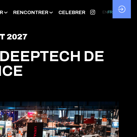
R
RENCONTRER
CELEBRER
EN
FR
T 2027
 DEEPTECH DE
NCE