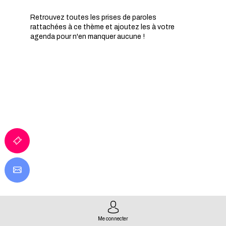
Retrouvez toutes les prises de paroles
rattachées à ce thème et ajoutez les à votre
agenda pour n'en manquer aucune !
IA
Q
P
Me connecter