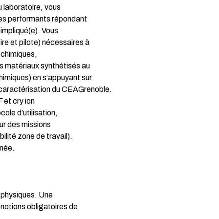
u laboratoire, vous
des performants répondant
 impliqué(e). Vous
re et pilote) nécessaires à
s chimiques,
s matériaux synthétisés au
imiques) en s’appuyant sur
& caractérisation du CEAGrenoble.
et cry ion
ole d’utilisation,
sur des missions
ité zone de travail).
rnée.
 physiques. Une
notions obligatoires de