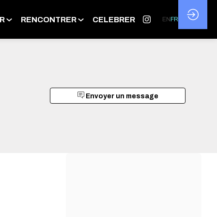
R
RENCONTRER
CELEBRER
EN
FR
Envoyer un message