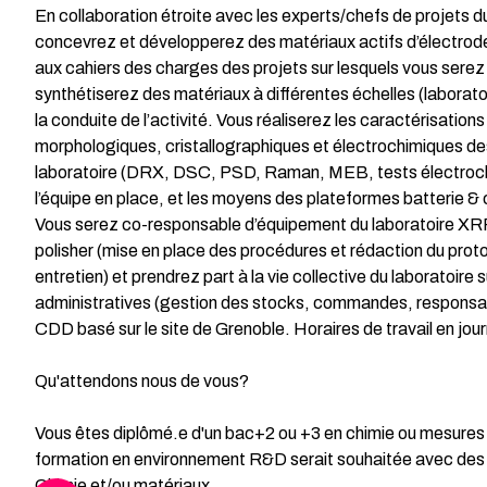
En collaboration étroite avec les experts/chefs de projets d
concevrez et développerez des matériaux actifs d’électro
aux cahiers des charges des projets sur lesquels vous serez
synthétiserez des matériaux à différentes échelles (laboratoi
la conduite de l’activité. Vous réaliserez les caractérisation
morphologiques, cristallographiques et électrochimiques de
laboratoire (DRX, DSC, PSD, Raman, MEB, tests électroch
l’équipe en place, et les moyens des plateformes batterie 
Vous serez co-responsable d’équipement du laboratoire XRF 
polisher (mise en place des procédures et rédaction du protoc
entretien) et prendrez part à la vie collective du laboratoire 
administratives (gestion des stocks, commandes, responsabil
CDD basé sur le site de Grenoble. Horaires de travail en jou
Qu'attendons nous de vous?
Vous êtes diplômé.e d'un bac+2 ou +3 en chimie ou mesures
formation en environnement R&D serait souhaitée avec des 
Chimie et/ou matériaux.