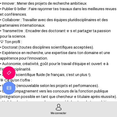
• Innover : Mener des projets de recherche ambitieux
• Publier & briller : Faire rayonner tes travaux dans les meilleures revues
et conférences.
• Collaborer : Travailler avec des équipes pluridisciplinaires et des
partenaires internationaux.
• Transmettre : Encadrer des doctorant·e·s et partager ta passion
pour la science.
💡 Ton profil :
• Doctorat (toutes disciplines scientifiques acceptées).
• Expérience en recherche, une expertise dans ton domaine et une
appétence pour l’innovation.
• Autonomie, créativité, goût pour le travail d’équipe et ouvert·e à
l’interdisciplinarité.
• Anglais scientifique fluide (le français, c’est un plus !).
🎯 Ce qu’on t’offre :
• Un CDD (renouvelable selon les projets et performances).
• Un accompagnement vers les concours de la fonction publique
(intégration possible en tant que chercheur·e titulaire après réussite).
• Un labo dynamique avec des moyens à la hauteur de tes ambitions.
• Des opportunités de mobilité, de collaborations et de formation.
• Un équilibre vie pro/perso (télétravail possible).
Me connecter