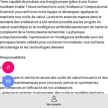
Terre capable de produire une énergie propre grâce à une fusion
nucléaire stable ? Nous recherchons un(e) Stellarator Computational
Scientist pour renforcer notre équipe et développer, appliquer et
maintenir nos outils de calcul. La récente avancée majeure dans le
domaine des stellarators a été rendue possible par les progrès en
calcul scientifique et en intelligence artificielle permettant de traiter la
complexité de la forme plasma recherchée. La physique
computationnelle, l’optimisation et l’intelligence artificielle sont les
principaux leviers utilisés pour concevoir nos bobines, nos surfaces
de bobinage et les technologies dérivées.
Responsabilités
Calcul
- Développer et mettre en œuvre des outils de calcul innovants et des
modèles mathématiques pour concevoir, prévoir et optimiser les
performances et l’efficacité de nos stellarators.
- Adapter et intégrer, si nécessaire, des outils et modèles existants.
- Exploiter les avancées les plus récentes en optimisation numérique,
en intelligence artificielle et en matériel de calcul pour améliorer les
Me connecter