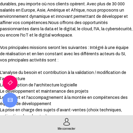
durables, peu importe où nos clients opèrent. Avec plus de 30 000
salariés en Europe, Asie, Amérique et Afrique, nous proposons un
environnement dynamique et innovant permettant de développer et
affiner vos compétences.Nous offrons des opportunités
passionnantes dans la data et le digital, le cloud, l'IA, la cybersécurité,
ou encore l'IoT et le digital workspace.
Vos principales missions seront les suivantes : Intégré à une équipe
de réalisation et en lien constant avec les différents acteurs du SI,
vos principales activités sont :
L'analyse du besoin et contribution à la validation / modification de
l’architecture
La conception de l'architecture logicielle
Le développement et maintenance des projets
Le support et l'accompagnement à la montée en compétences des
équipes de développement
La prise en charge des sujets d’avant-ventes (choix techniques,
estimation des charges)
La mise en place et maintien de l'intégration continue
Me connecter