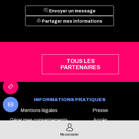
Envoyer un message
Partager mes informations
TOUS LES
PARTENAIRES
INFORMATIONS PRATIQUES
Mentions légales
Presse
Gérer mes consentements
Accès
Contact
Me connecter
TECH&FEST SUR LES RÉSEAUX