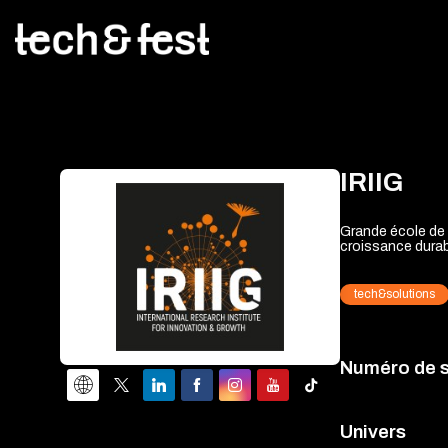
IRIIG
Grande école de l
croissance durab
tech&solutions
Numéro de 
Univers