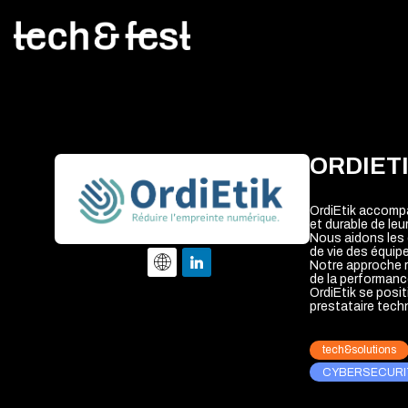
ORDIETI
OrdiEtik accompa
et durable de leu
Nous aidons les o
de vie des équip
Notre approche r
de la performanc
OrdiEtik se posi
prestataire tech
tech&solutions
CYBERSECURI