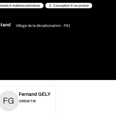
ements & matières premières
2- Conception & vie produit
stand
Village de la décarbonation - P61
Fernand
GELY
FG
ORDIETIK