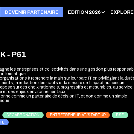
DEVENIR PARTENAIRE
EDITION 2026
EXPLORE
K - P61
gne les entreprises et collectivités dans une gestion plus responsab
r informatique.
rganisations à reprendre la main sur leur parc IT en privilégiant la duré
ements, la réduction des coûts et la mesure de l’impact numérique.
epose sur des choix rationnels, progressifs et mesurables, au service
e et des enjeux environnementaux.
tionne comme un partenaire de décision IT, et non comme un simple
nique.
DECARBONATION
ENTREPRENEURIAT/STARTUP
RSE
TE