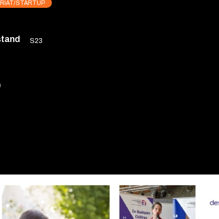
RIAT/STARTUP
stand
S23