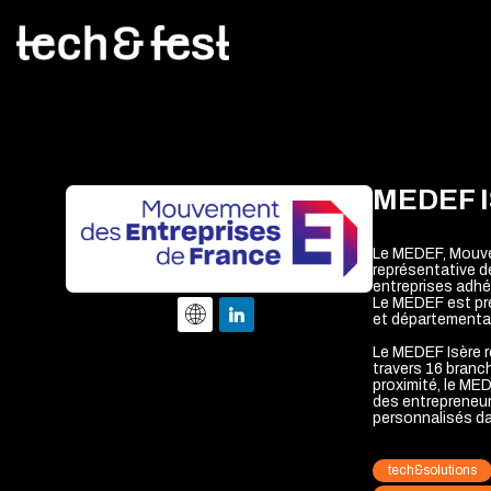
MEDEF 
Le MEDEF, Mouvem
représentative d
entreprises adh
Le MEDEF est pré
et départementa
Le MEDEF Isère r
travers 16 branc
proximité, le ME
des entrepreneurs
personnalisés da
tech&solutions