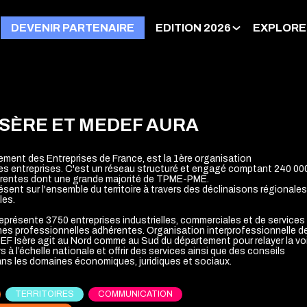
DEVENIR PARTENAIRE
EDITION 2026
EXPLORE
ISÈRE ET MEDEF AURA
ent des Entreprises de France, est la 1ère organisation
es entreprises. C'est un réseau structuré et engagé comptant 240 00
érentes dont une grande majorité de TPME-PME.
sent sur l'ensemble du territoire à travers des déclinaisons régionales
les.
eprésente 3750 entreprises industrielles, commerciales et de services
hes professionnelles adhérentes. Organisation interprofessionnelle d
DEF Isère agit au Nord comme au Sud du département pour relayer la vo
 à l’échelle nationale et offrir des services ainsi que des conseils
ns les domaines économiques, juridiques et sociaux.
TERRITOIRES
COMMUNICATION