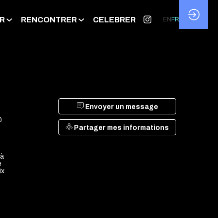
R
RENCONTRER
CELEBRER
EN
FR
Envoyer un message
0
Partager mes informations
 à
e
ix