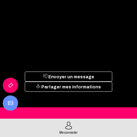
Envoyer un message
Partager mes informations
TOUS LES
PARTENAIRES
Me connecter