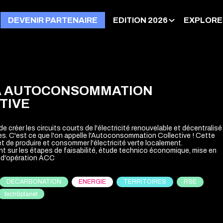
DEVENIR PARTENAIRE
EDITION 2026
EXPLORE
A AUTOCONSOMMATION
TIVE
créer les circuits courts de l'électricité renouvelable et décentralisé
res. C'est ce que l'on appelle l'Autoconsommation Collective ! Cette
t de produire et consommer l'électricité verte localement.
sur les étapes de faisabilité, étude technico économique, mise en
DECARBONATION
ENERGIE
TERRITOIRES
RSE
tech&planet