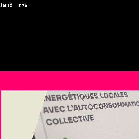
stand
P74