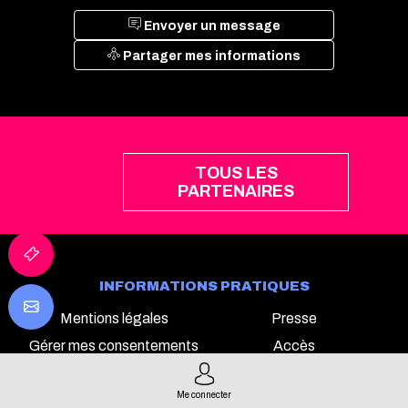
Envoyer un message
Partager mes informations
TOUS LES
PARTENAIRES
INFORMATIONS PRATIQUES
Mentions légales
Presse
Gérer mes consentements
Accès
Contact
TECH&FEST SUR LES RÉSEAUX
Me connecter