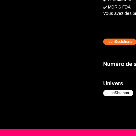
✔️ MDR & FDA
Vous avez des pr
tech&solutions
Numéro de 
Univers
tech&human