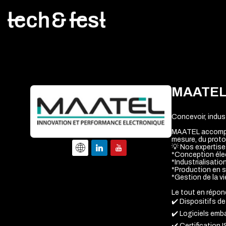
MAATE
Concevoir, industr
MAATEL accompagn
mesure, du protot
💡 Nos expertise
*Conception élect
*Industrialisati
*Production en s
*Gestion de la vi
Le tout en répon
✔️ Dispositifs de 
✔️ Logiciels emb
✔️ Certification