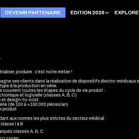
DEVENIR PARTENAIRE
EDITION 2026
EXPLORE
L
ialiser, produire : c’est notre métier !
e ses clients dans la réalisation de dispositifs électro-médicaux s
ype à la production en série.
s couvrent toutes les étapes du cycle de vie produit :
ronique et logicielle (classes A, B, C)
on et design-to-cost
érie (de 100 à +100 000 pièces/an)
e produit
dant aux normes les plus strictes du secteur médical :
classe I à III
arqués classes A, B, C
 ISO 13485