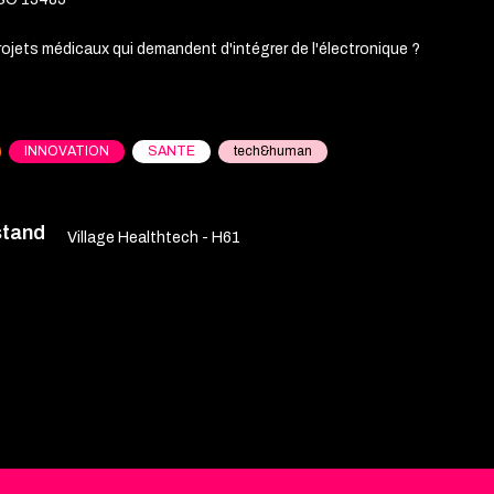
ojets médicaux qui demandent d'intégrer de l'électronique ?
INNOVATION
SANTE
tech&human
stand
Village Healthtech - H61