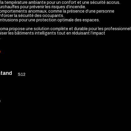
e la température ambiante pour un confort et une sécurité accrus.
rchauffes pour prévenir les risques d’incendie.
comportements anormaux, comme la présence d’une personne
enforcer la sécurité des occupants.
intrusions pour une protection optimale des espaces.
ioma propose une solution complète et durable pour les professionnel
iser les bâtiments intelligents tout en réduisant l’impact
.
stand
S12