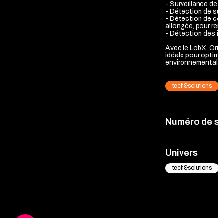
- Surveillance d
- Détection de su
- Détection de 
allongée, pour r
- Détection des 
Avec le LobX, Or
idéale pour optim
environnemental
tech&solutions
Numéro de 
Univers
tech&solutions