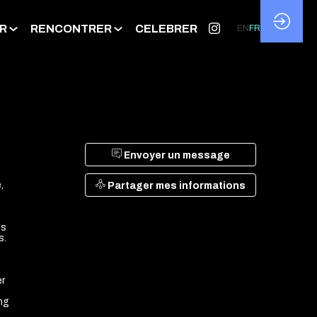
R
RENCONTRER
CELEBRER
EN
FR
Envoyer un message
,
Partager mes informations
és
s.
er
ing