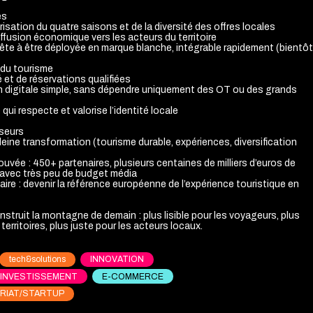
es
orisation du quatre saisons et de la diversité des offres locales
iffusion économique vers les acteurs du territoire
rête à être déployée en marque blanche, intégrable rapidement (bientôt
 du tourisme
té et de réservations qualifiées
on digitale simple, sans dépendre uniquement des OT ou des grands
qui respecte et valorise l’identité locale
sseurs
eine transformation (tourisme durable, expériences, diversification
ouvée : 450+ partenaires, plusieurs centaines de milliers d’euros de
 avec très peu de budget média
aire : devenir la référence européenne de l’expérience touristique en
struit la montagne de demain : plus lisible pour les voyageurs, plus
 territoires, plus juste pour les acteurs locaux.
tech&solutions
INNOVATION
/INVESTISSEMENT
E-COMMERCE
RIAT/STARTUP