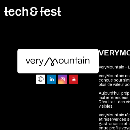
VERYM
VeryMountain – L
VeryMountain es
conçue pour simpl
plus de valeur pou
Aujourd’hui, pré
mal référencées, 
Résultat : des vi
visibles.
VeryMountain rép
et réserver des s
gastronomie et e
entre profils voya