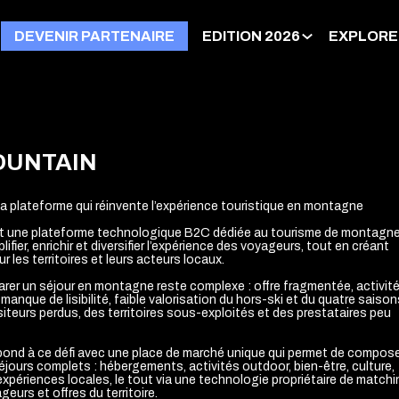
DEVENIR PARTENAIRE
EDITION 2026
EXPLORE
OUNTAIN
a plateforme qui réinvente l’expérience touristique en montagne
t une plateforme technologique B2C dédiée au tourisme de montagne
ifier, enrichir et diversifier l’expérience des voyageurs, tout en créant
r les territoires et leurs acteurs locaux.
parer un séjour en montagne reste complexe : offre fragmentée, activit
manque de lisibilité, faible valorisation du hors-ski et du quatre saison
siteurs perdus, des territoires sous-exploités et des prestataires peu
ond à ce défi avec une place de marché unique qui permet de compos
éjours complets : hébergements, activités outdoor, bien-être, culture,
xpériences locales, le tout via une technologie propriétaire de match
geurs et offres du territoire.