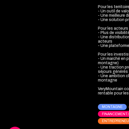
Pour les territoir
- Un outil de val
- Une meilleure d
- Une solution p
Pour les acteurs
- Plus de visibili
- Une distributi
acteurs
- Une plateforme 
Pour les investi
- Un marché en pl
montagne)
- Une traction pr
séjours générés
- Une ambition cl
montagne
VeryMountain con
rentable pour les
MONTAGNE
FINANCEMENT
ENTREPRENEU