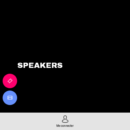
Auvergne-
Rhône-
Alpes
IA
PROSPECTIVE
SPEAKERS
Me connecter