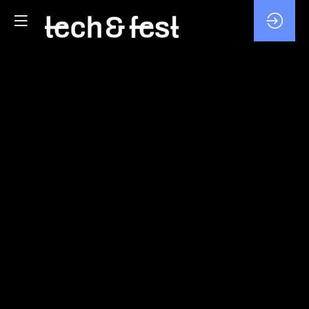
L'IA
ET
L'HOMME
DANS
TOUT
ÇA
4
févr.
2026
—
17:45
-
18:00
MAIN
STAGE
Région