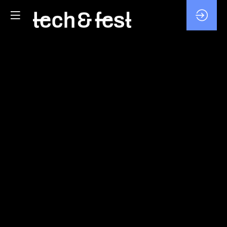
PITCHS
PROJETS
DES
LABOS
4
févr.
2026
—
10:40
-
11:10
Agora
iFORUM
RECHERCHE / LABO / FUTUR
ENTREPRENEURIAT/STARTUP