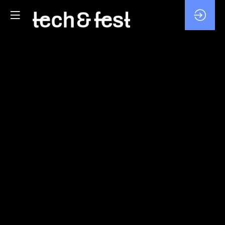
PITCHS
PROJETS
DES
LABOS
4
févr.
2026
—
15:00
-
15:15
Agora
iFORUM
RECHERCHE / LABO / FUTUR
ENTREPRENEURIAT/STARTUP