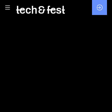
PITCHS
START-
UP
FRENCH
TECH
ALPES
5
févr.
2026
—
16:05
-
16:30
Agora
iFORUM