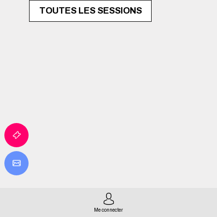
TOUTES LES SESSIONS
IA
M
Q
P
Me connecter