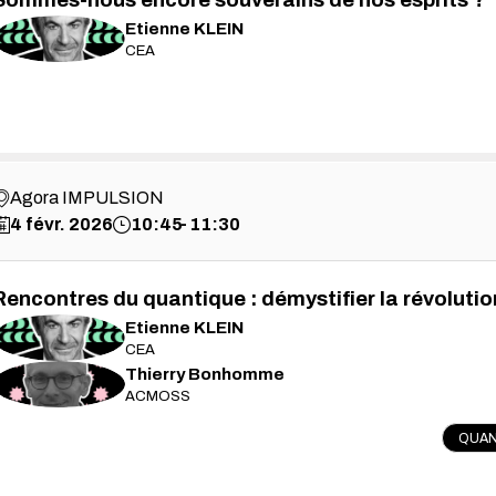
Sommes-nous encore souverains de nos esprits ?
Etienne
KLEIN
EK
CEA
Agora IMPULSION
4 févr. 2026
10:45
11:30
Rencontres du quantique : démystifier la révolutio
Etienne
KLEIN
EK
CEA
Thierry
Bonhomme
TB
ACMOSS
QUAN