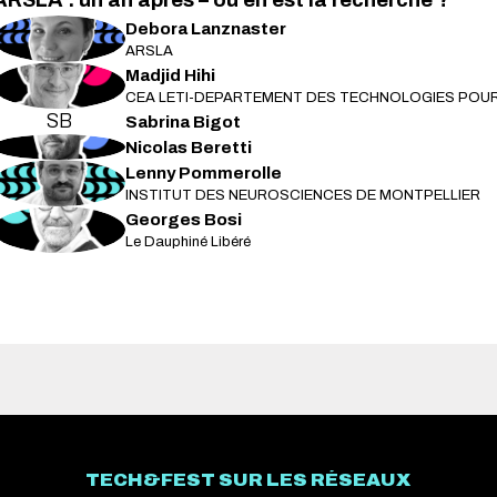
ARSLA : un an après – où en est la recherche ?
Debora
Lanznaster
DL
ARSLA
Madjid
Hihi
MH
CEA LETI-DEPARTEMENT DES TECHNOLOGIES POUR 
SB
Sabrina
Bigot
NB
Nicolas
Beretti
Lenny
Pommerolle
LP
INSTITUT DES NEUROSCIENCES DE MONTPELLIER
Georges
Bosi
GB
Le Dauphiné Libéré
TECH&FEST SUR LES RÉSEAUX