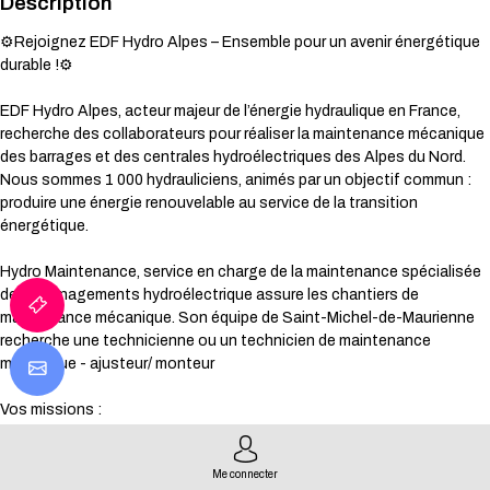
Description
⚙️Rejoignez EDF Hydro Alpes – Ensemble pour un avenir énergétique
durable !⚙️
EDF Hydro Alpes, acteur majeur de l’énergie hydraulique en France,
recherche des collaborateurs pour réaliser la maintenance mécanique
des barrages et des centrales hydroélectriques des Alpes du Nord.
Nous sommes 1 000 hydrauliciens, animés par un objectif commun :
produire une énergie renouvelable au service de la transition
énergétique.
Hydro Maintenance, service en charge de la maintenance spécialisée
des aménagements hydroélectrique assure les chantiers de
maintenance mécanique. Son équipe de Saint-Michel-de-Maurienne
recherche une technicienne ou un technicien de maintenance
mécanique - ajusteur/ monteur
Vos missions :
Réaliser l’entretien, la révision et la réparation des ensembles
Me connecter
mécaniques complexes (turbines, vannes, etc.) selon des gammes en