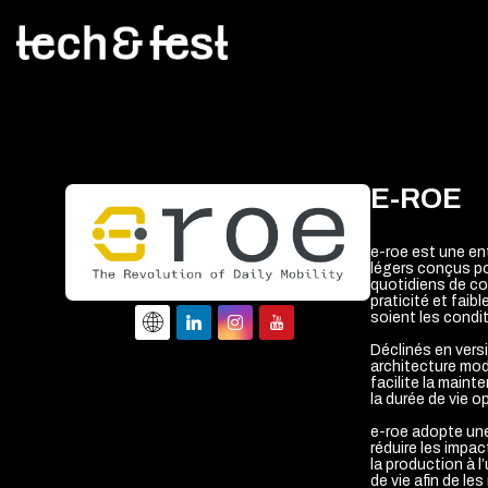
E-ROE
e-roe est une ent
légers conçus po
quotidiens de co
praticité et faib
soient les condi
Déclinés en vers
architecture mod
facilite la main
la durée de vie o
e-roe adopte une 
réduire les impa
la production à l
de vie afin de les