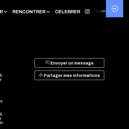
R
RENCONTRER
CELEBRER
EN
FR
Envoyer un message
é,
Partager mes informations
e
ge
 à
e
in