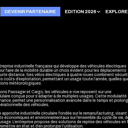
DEVENIR PARTENAIRE
EDITION 2026
EXPLORE
reprise industrielle française qui développe des véhicules électriques
ur faire de la mobilité durable un choix évident pour les déplacements
urte distance. Ses vélos électriques à quatre roues combinent sécurit
les coûts d’exploitation, permettant un usage toute l’année, quelles qu
tions météorologiques.
ions Passager et Cargo, les véhicules e-roe reposent sur une
ulaire conçue pour s’adapter à de multiples usages. Cette modularité
tenance, permet une personnalisation avancée dans le temps et prolon
pérationnelle des véhicules.
approche industrielle circulaire fondée sur le remanufacturing, visant
cts économiques et environnementaux sur l’ensemble du cycle de vie, d
’usage. L’entreprise propose des solutions de reprise des véhicules en f
 remettre en état et d’en prolonger l’utilisation.