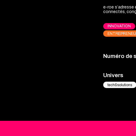
e-roe s’adresse e
connectés, conç
INNOVATION
ENTREPRENEU
Numéro de 
Univers
tech&solutions