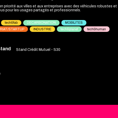
n priorité aux villes et aux entreprises avec des véhicules robustes et
us pour les usages partagés et professionnels.
tech&fab
DECARBONATION
MOBILITES
RIAT/STARTUP
INDUSTRIE
tech&planet
tech&human
stand
Stand Crédit Mutuel - S30