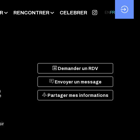
R
RENCONTRER
CELEBRER
EN
FR
Demander un RDV
Envoyer un message
s
Partager mes informations
e
ir