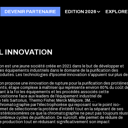
DEVENIR PARTENAIRE
EDITION 2026
EXPLORE
L INNOVATION
on est une jeune société créée en 2021 dans le but de développer et
es équipements industriels dans le domaine de la purification des
oduites. Les technologies d'Ipsomel Innovation s'appuient sur plus de
on propose une innovation de rupture pour la purification des protéine
ts, étape complexe à maîtriser qui représente environ 60% du coût d
uant à la foi les équipements et les procédés associés cette
ositionne face aux leaders de l’équipement industriel de
els Sartorius, Thermo Fisher, Merck Millipore, 3M, ... .
chromatographie par l'électrophorèse qui reposant sur le point iso-
ermet de sélectionner la protéine d’intérêt tout en la séparant de ses
stéréoisomères ce que la chromatographie ne peut pas toujours réuss
breux cycles de purification. De surcroît, elle permet de réduire de
 production tout en réduisant significativement son impact
.