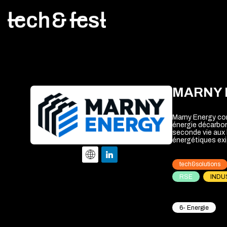
MARNY 
Marny Energy con
énergie décarbon
seconde vie aux 
énergétiques ex
tech&solutions
RSE
INDU
6- Energie