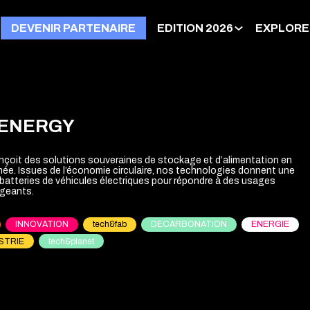
DEVENIR PARTENAIRE
EDITION 2026
EXPLORE
ENERGY
çoit des solutions souveraines de stockage et d’alimentation en
ée. Issues de l’économie circulaire, nos technologies donnent une
batteries de véhicules électriques pour répondre à des usages
igeants.
INNOVATION
tech&fab
DECARBONATION
ENERGIE
STRIE
tech&planet