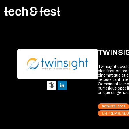
TWINSI
Twinsight dévelo
planification pré
cinématique et d
nécessitant une 
Combinant la modé
numérique spécif
unique du genou, 
tech&solutions
ENTREPRENEU