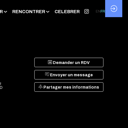
R
RENCONTRER
CELEBRER
EN
FR
Demander un RDV
Envoyer un message
u
Partager mes informations
4D