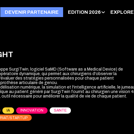
DEVENIR PARTENAIRE
EDITION 2026
EXPLORE
GHT
ppe SurgiTwin, logiciel SaMD (Software as a Medical Device) de
opératoire dynamique, qui permet aux chirurgiens d'observer la
'évaluer des stratégies personnalisées pour chaque patient
prothèse articulaire de genou.
lisation numérique, la simulation et l'intelligence artificielle, le jumea
ique au patient généré par SurgiTwin fournit au chirurgien une vision 
outil nécessaire pour améliorer la qualité de vie de chaque patient.
IA
INNOVATION
SANTE
RIAT/STARTUP