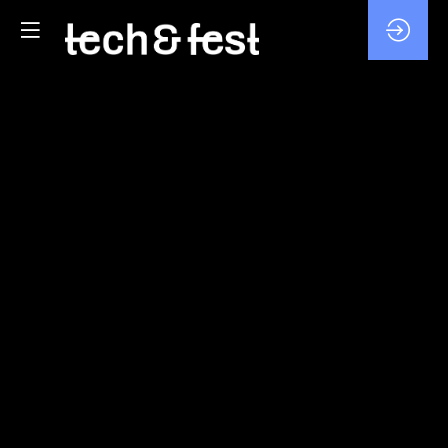
4I
:
BOOSTER
VOTRE
SUCCÈS
À
L'INTERNATIONAL
!
4
févr.
2026
—
09:30
-
10:30