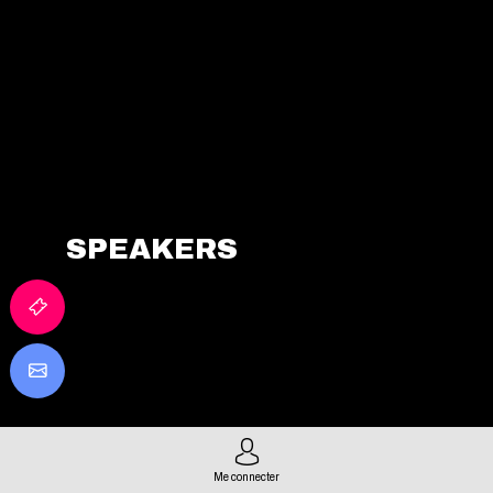
STAGE
Région
Auvergne-
Rhône-
Alpes
TERRITOIRES
SPEAKERS
Me connecter