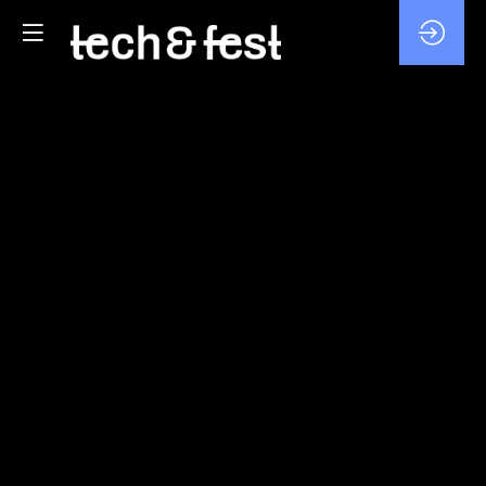
STARTUPS
&
TERRITOIRES
:
L’INNOVATION
EN
ACTION
4
févr.
2026
—
12:20
-
12:30
MAIN