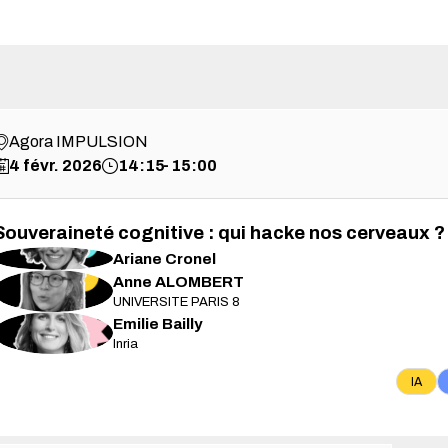
Agora IMPULSION
4 févr. 2026
14:15
15:00
Souveraineté cognitive : qui hacke nos cerveaux ?
AC
Ariane
Cronel
Anne
ALOMBERT
AA
UNIVERSITE PARIS 8
Emilie
Bailly
EB
Inria
IA