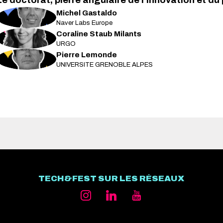
Le doctorat, pierre angulaire de l'innovation et du
Michel
Gastaldo
MG
Naver Labs Europe
Coraline
Staub Milants
CSM
URGO
Pierre
Lemonde
PL
UNIVERSITE GRENOBLE ALPES
TECH&FEST SUR LES RÉSEAUX