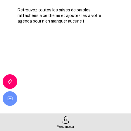
Retrouvez toutes les prises de paroles
rattachées à ce thème et ajoutez les à votre
agenda pour n'en manquer aucune !
IA
Q
P
Me connecter