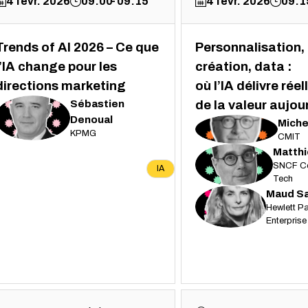
4 févr. 2026
09:00
09:15
4 févr. 2026
09:1
Trends of AI 2026 – Ce que
Personnalisation,
l’IA change pour les
création, data :
directions marketing
où l’IA délivre rée
Sébastien
de la valeur aujou
SD
Denoual
Miche
MM
KPMG
CMIT
Matth
MR
SNCF C
IA
Tech
Maud
S
MS
Hewlett P
Enterprise