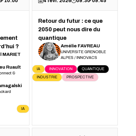
5
10:00
4 févr. 2026
09:30
09:45
Retour du futur : ce que
2050 peut nous dire du
llement
quantique
Amélie
FAVREAU
rd’hui ?
AF
UNIVERSITE GRENOBLE
l
MARIET
ALPES / INNOVACS
ieu
Ruault
IA
INNOVATION
QUANTIQUE
onnect &
INDUSTRIE
PROSPECTIVE
amagalski
ackard
IA