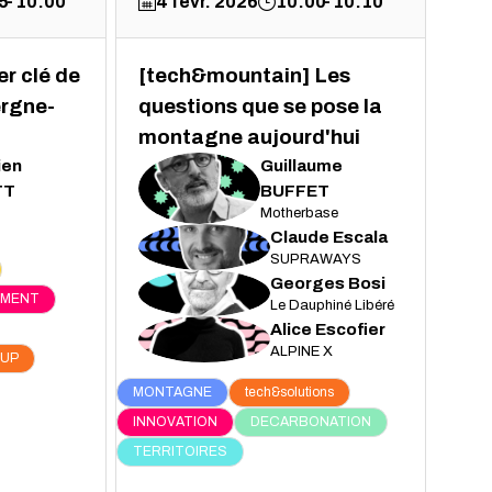
5
10:00
4 févr. 2026
10:00
10:10
er clé de
[tech&mountain] Les
ergne-
questions que se pose la
montagne aujourd'hui
ien
Guillaume
GB
TT
BUFFET
Motherbase
Claude
Escala
CE
SUPRAWAYS
Georges
Bosi
GB
EMENT
Le Dauphiné Libéré
Alice
Escofier
AE
ALPINE X
TUP
MONTAGNE
tech&solutions
INNOVATION
DECARBONATION
TERRITOIRES