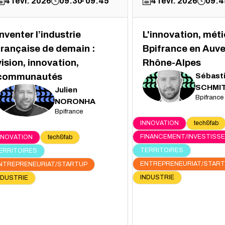
4 févr. 2026
09:30
09:45
4 févr. 2026
09:4
Inventer l’industrie
L'innovation, méti
française de demain :
Bpifrance en Auv
vision, innovation,
Rhône-Alpes
Sébast
communautés
SS
SCHMI
Julien
Bpifrance
JN
NORONHA
Bpifrance
INNOVATION
tech&fab
FINANCEMENT/INVESTISS
NNOVATION
tech&fab
TERRITOIRES
ERRITOIRES
ENTREPRENEURIAT/STAR
NTREPRENEURIAT/STARTUP
INDUSTRIE
NDUSTRIE