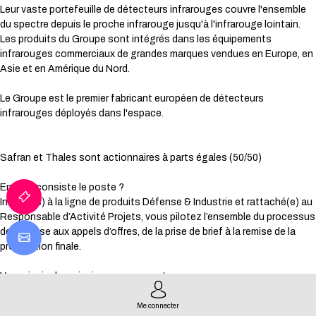
Leur vaste portefeuille de détecteurs infrarouges couvre l'ensemble
du spectre depuis le proche infrarouge jusqu'à l'infrarouge lointain.
Les produits du Groupe sont intégrés dans les équipements
infrarouges commerciaux de grandes marques vendues en Europe, en
Asie et en Amérique du Nord.
Le Groupe est le premier fabricant européen de détecteurs
infrarouges déployés dans l'espace.
Safran et Thales sont actionnaires à parts égales (50/50)
En quoi consiste le poste ?
Intégré(e) à la ligne de produits Défense & Industrie et rattaché(e) au
Responsable d’Activité Projets, vous pilotez l’ensemble du processus
de réponse aux appels d’offres, de la prise de brief à la remise de la
proposition finale.
Vos principales missions concernent :
La coordination de l’équipe projet interne pour élaborer les réponses
Me connecter