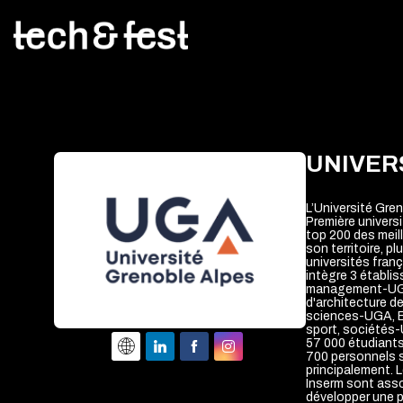
UNIVER
L’Université Gre
Première univers
top 200 des meil
son territoire, pl
universités franç
intègre 3 établi
management-UGA,
d'architecture 
sciences-UGA, Ec
sport, sociétés
57 000 étudiants
700 personnels s
principalement. 
Inserm sont asso
développer une p