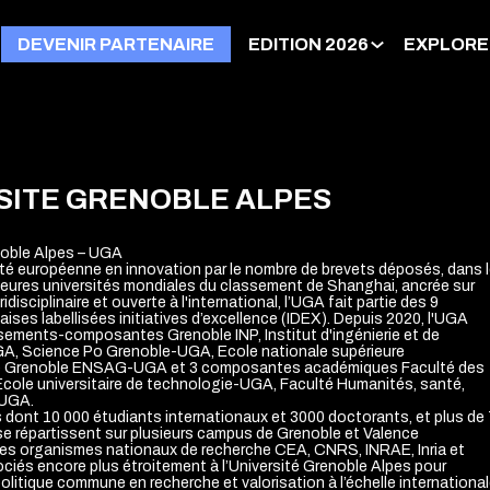
DEVENIR PARTENAIRE
EDITION 2026
EXPLORE
SITE GRENOBLE ALPES
noble Alpes – UGA
ité européenne en innovation par le nombre de brevets déposés, dans 
leures universités mondiales du classement de Shanghai, ancrée sur
uridisciplinaire et ouverte à l'international, l’UGA fait partie des 9
aises labellisées initiatives d’excellence (IDEX). Depuis 2020, l'UGA
ssements-composantes Grenoble INP, Institut d'ingénierie et de
 Science Po Grenoble-UGA, Ecole nationale supérieure
de Grenoble ENSAG-UGA et 3 composantes académiques Faculté des
ole universitaire de technologie-UGA, Faculté Humanités, santé,
-UGA.
 dont 10 000 étudiants internationaux et 3000 doctorants, et plus de
e répartissent sur plusieurs campus de Grenoble et Valence
Les organismes nationaux de recherche CEA, CNRS, INRAE, Inria et
ciés encore plus étroitement à l’Université Grenoble Alpes pour
olitique commune en recherche et valorisation à l’échelle international