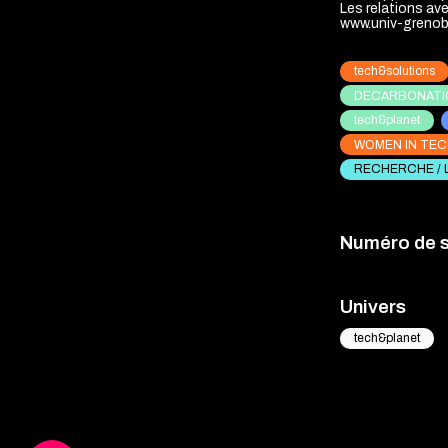
Les relations av
tech&solutions
DECARBONATI
tech&planet
WOMEN IN TE
RECHERCHE / 
Numéro de 
Univers
tech&planet