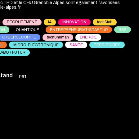
ec l’IRD et le CHU Grenoble Alpes sont également favorisées.
RECRUTEMENT
IA
INNOVATION
tech&fab
ON
QUANTIQUE
ENTREPRENEURIAT/STARTUP
RSE
CYBERSECURITE
tech&human
ENERGIE
CH
MICRO-ELECTRONIQUE
SANTE
TERRITOIRES
LABO / FUTUR
stand
P91