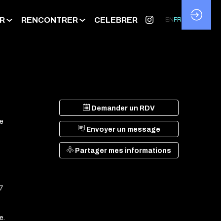
R
RENCONTRER
CELEBRER
EN
FR
Demander un RDV
le
Envoyer un message
Partager mes informations
 7
e.