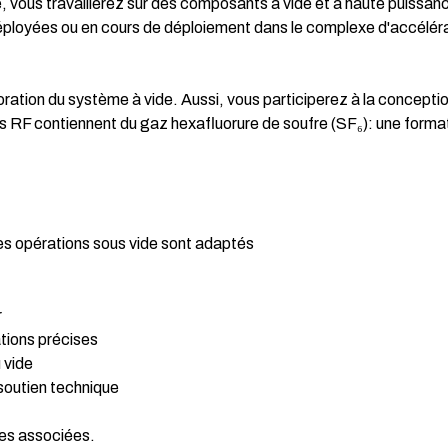
, vous travaillerez sur des composants à vide et à haute puissan
loyées ou en cours de déploiement dans le complexe d'accélér
oration du système à vide. Aussi, vous participerez à la conceptio
s RF contiennent du gaz hexafluorure de soufre (SF₆): une form
 les opérations sous vide sont adaptés
r
tions précises
 vide
n soutien technique
tes associées.