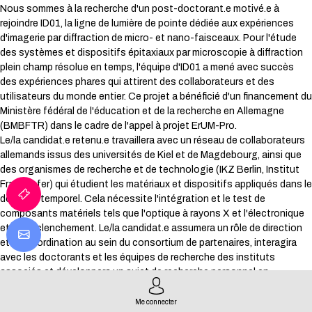
Nous sommes à la recherche d'un post-doctorant.e motivé.e à
rejoindre ID01, la ligne de lumière de pointe dédiée aux expériences
d'imagerie par diffraction de micro- et nano-faisceaux. Pour l'étude
des systèmes et dispositifs épitaxiaux par microscopie à diffraction
plein champ résolue en temps, l'équipe d'ID01 a mené avec succès
des expériences phares qui attirent des collaborateurs et des
utilisateurs du monde entier. Ce projet a bénéficié d'un financement du
Ministère fédéral de l'éducation et de la recherche en Allemagne
(BMBFTR) dans le cadre de l'appel à projet ErUM-Pro.
Le/la candidat.e retenu.e travaillera avec un réseau de collaborateurs
allemands issus des universités de Kiel et de Magdebourg, ainsi que
des organismes de recherche et de technologie (IKZ Berlin, Institut
Fraunhofer) qui étudient les matériaux et dispositifs appliqués dans le
domaine temporel. Cela nécessite l'intégration et le test de
composants matériels tels que l'optique à rayons X et l'électronique
et de déclenchement. Le/la candidat.e assumera un rôle de direction
et de coordination au sein du consortium de partenaires, interagira
avec les doctorants et les équipes de recherche des instituts
associés et développera un sujet de recherche personnel en
exploitant les opportunités uniques offertes par ce développement
instrumental. Le pilotage thermique ou électrique des échantillons et
Me connecter