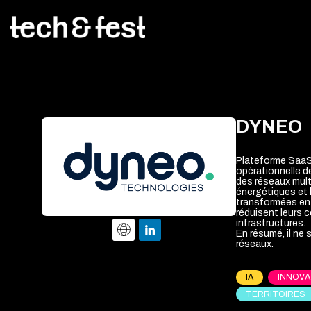
DYNEO
Plateforme SaaS 
opérationnelle de
des réseaux mult
énergétiques et 
transformées en 
réduisent leurs c
infrastructures.
En résumé, il ne 
réseaux.
IA
INNOVA
TERRITOIRES