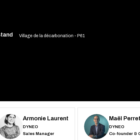
stand
Village de la décarbonation - P61
Armonie
Laurent
Maël
Perre
AL
MP
DYNEO
DYNEO
Sales Manager
Co-founder &