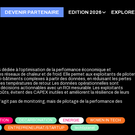
DEVENIR PARTENAIRE
EDITION 2026
EXPLORE
dédiée à l’optimisation de la performance économique et
s réseaux de chaleur et de froid. Elle permet aux exploitants de piloter
i-bâtiments complexes à partir des données, en réduisant les pertes
les températures de retour. Les données opérationnelles sont
décisions actionnables avec un ROI mesurable. Les exploitants
oûts, évitent des CAPEX inutiles et améliorent la résilience de leurs
s’agit pas de monitoring, mais de pilotage de la performance des
TION
DECARBONATION
ENERGIE
WOMEN IN TECH
ENTREPRENEURIAT/STARTUP
tech&planet