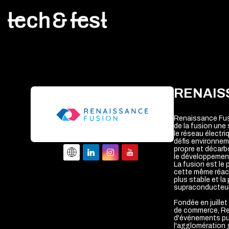
RENAIS
Renaissance Fusi
de la fusion une 
le réseau électr
défis environnem
propre et décar
le développement
La fusion est le 
cette même réact
plus stable et la
supraconducteur
Fondée en juillet
de commerce, Ren
d'événements pub
l'agglomération 