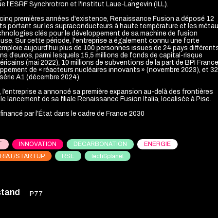
e l'ESRF Synchrotron et l'Institut Laue-Langevin (ILL).
 cinq premières années d'existence, Renaissance Fusion a déposé 12
ets portant sur les supraconducteurs à haute température et les méta
echnologies clés pour le développement de sa machine de fusion
use. Sur cette période, l'entreprise a également connu une forte
 emploie aujourd’hui plus de 100 personnes issues de 24 pays différent
ions d’euros, parmi lesquels 15,5 millions de fonds de capital-risque
ricains (mai 2022), 10 millions de subventions de la part de BPI Franc
loppement de « réacteurs nucléaires innovants » (novembre 2023), et 32
n série A1 (décembre 2024).
 l’entreprise a annoncé sa première expansion au-delà des frontières
le lancement de sa filiale Renaissance Fusion Italia, localisée à Pise.
 financé par l’État dans le cadre de France 2030
T
INNOVATION
DECARBONATION
ENERGIE
RIAT/STARTUP
RSE
tech&planet
stand
P77