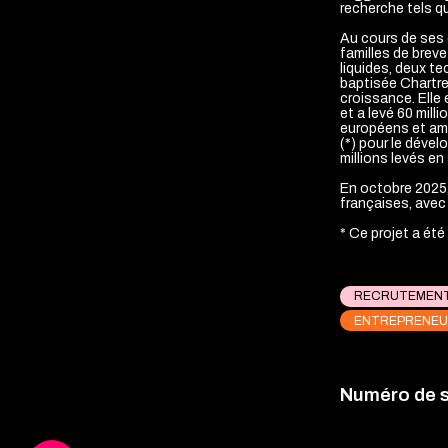
recherche tels qu
Au cours de ses
familles de brev
liquides, deux t
baptisée Chartre
croissance. Elle
et a levé 60 mill
européens et amé
(*) pour le déve
millions levés e
En octobre 2025,
françaises, avec 
* Ce projet a été
RECRUTEMEN
ENTREPRENEU
Numéro de 