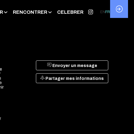
R
RENCONTRER
CELEBRER
EN
FR
Envoyer un message
re
r
s
Partager mes informations
e
ir
r