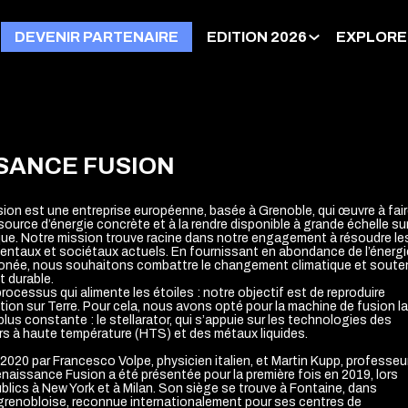
DEVENIR PARTENAIRE
EDITION 2026
EXPLORE
SANCE FUSION
on est une entreprise européenne, basée à Grenoble, qui œuvre à fai
source d’énergie concrète et à la rendre disponible à grande échelle su
ique. Notre mission trouve racine dans notre engagement à résoudre le
entaux et sociétaux actuels. En fournissant en abondance de l’énergi
bonée, nous souhaitons combattre le changement climatique et souten
 durable.
processus qui alimente les étoiles : notre objectif est de reproduire
ion sur Terre. Pour cela, nous avons opté pour la machine de fusion la
 plus constante : le stellarator, qui s’appuie sur les technologies des
s à haute température (HTS) et des métaux liquides.
 2020 par Francesco Volpe, physicien italien, et Martin Kupp, professeu
aissance Fusion a été présentée pour la première fois en 2019, lors
lics à New York et à Milan. Son siège se trouve à Fontaine, dans
grenobloise, reconnue internationalement pour ses centres de