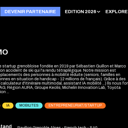
DEVENIR PARTENAIRE
EDITION 2026
EXPLORE
MO
 startup grenobloise fondée en 2019 par Sébastien Guillon et Marco
son accident de ski qui l'a rendu tétraplégique. Notre mission est
déplacements des personnes à mobilité réduite (seniors, familles en
nnes en situation de handicap - 12 millions de français). Grâce à des
alculateur d'itinéraire multimodal, assistant IA mobilité ...) lls nous fo
AG, Région AURA, Groupe Keolis, Michelin Innovation Lab, Toyota
on ...
IA
MOBILITES
ENTREPRENEURIAT/STARTUP
stand
Pavillon Grenoble Alpes - French tech - S40