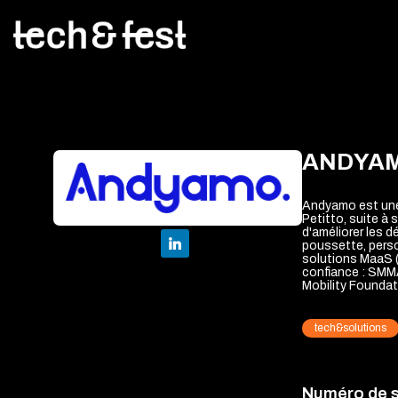
ANDYA
Andyamo est une
Petitto, suite à 
d'améliorer les 
poussette, perso
solutions MaaS (c
confiance : SMM
Mobility Foundati
tech&solutions
Numéro de 