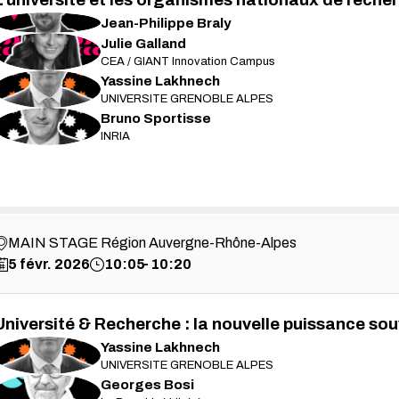
L'université et les organismes nationaux de recher
JB
Jean-Philippe
Braly
Julie
Galland
JG
CEA / GIANT Innovation Campus
Yassine
Lakhnech
YL
UNIVERSITE GRENOBLE ALPES
Bruno
Sportisse
BS
INRIA
MAIN STAGE Région Auvergne-Rhône-Alpes
5 févr. 2026
10:05
10:20
Université & Recherche : la nouvelle puissance sou
Yassine
Lakhnech
YL
UNIVERSITE GRENOBLE ALPES
Georges
Bosi
GB