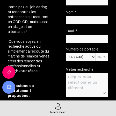
Participez au job dating
*
et rencontrez les
Nom
entreprises qui recrutent
en CDD, CDI, mais aussi
en stage et en
*
Email
alternance!
Que vous soyez en
recherche active ou
Numéro de portable
simplement à l’écoute du
marché de l’emploi, venez
créer des rencontres
professionnelles et
Métier recherché
élargir votre réseau.
Cliquez pour
sélectionner un
4 sessions de
élément
recrutement
proposées :
Type de contrat
Mercredi 4 février 9h-
recherché
12h
: Métiers du digital,
Me connecter
software, IA, data,