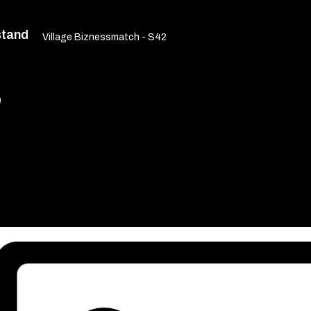
stand
Village Biznessmatch - S42