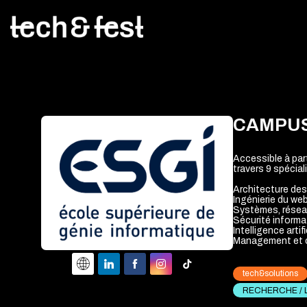
CAMPUS
Accessible à part
travers 9 spécial
Architecture des 
Ingénierie du we
Systèmes, résea
Sécurité informa
Intelligence artif
Management et c
tech&solutions
RECHERCHE / 