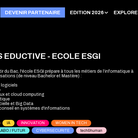
DEVENIR PARTENAIRE
EDITION 2026
EXPLORE
 EDUCTIVE - ECOLE ESGI
ir du Bac, l'école ESGI prépare à tous les métiers de l’informatique à
isations (de niveau Bachelor et Mastère) :
logiciels
b
ux et cloud computing
tique
icielle et Big Data
onseil en systèmes d'informations
IA
INNOVATION
WOMEN IN TECH
LABO / FUTUR
CYBERSECURITE
tech&human